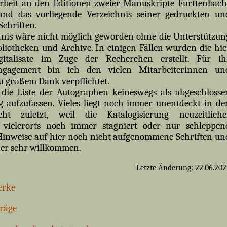
beit an den Editionen zweier Manuskripte Furttenbach
stand das vorliegende Verzeichnis seiner gedruckten un
chriften.
hnis wäre nicht möglich geworden ohne die Unterstützun
bliotheken und Archive. In einigen Fällen wurden die hie
gitalisate im Zuge der Recherchen erstellt. Für ih
ngagement bin ich den vielen Mitarbeiterinnen un
u großem Dank verpflichtet.
 die Liste der Autographen keineswegs als abgeschlosse
g aufzufassen. Vieles liegt noch immer unentdeckt in de
cht zuletzt, weil die Katalogisierung neuzeitliche
 vielerorts noch immer stagniert oder nur schleppen
inweise auf hier noch nicht aufgenommene Schriften un
her sehr willkommen.
Letzte Änderung: 22.06.202
erke
träge