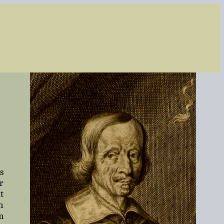
s
r
t
n
m