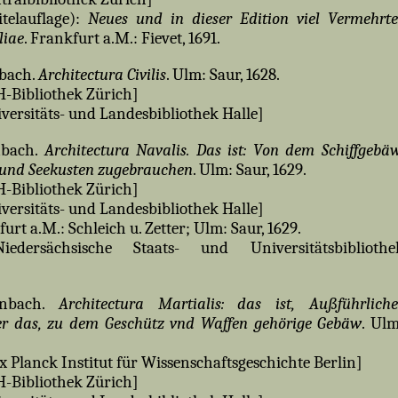
telauflage):
Neues und in dieser Edition viel Vermehrte
liae
. Frankfurt a.M.: Fievet, 1691.
nbach.
Architectura Civilis
. Ulm: Saur, 1628.
-Bibliothek Zürich]
versitäts- und Landesbibliothek Halle]
nbach.
Architectura Navalis. Das ist: Von dem Schiffgebäw
 und Seekusten zugebrauchen
. Ulm: Saur, 1629.
-Bibliothek Zürich]
versitäts- und Landesbibliothek Halle]
rt a.M.: Schleich u. Zetter; Ulm: Saur, 1629.
dersächsische Staats- und Universitätsbibliothe
enbach.
Architectura Martialis: das ist, Außführliche
er das, zu dem Geschütz vnd Waffen gehörige Gebäw
. Ulm
 Planck Institut für Wissenschaftsgeschichte Berlin]
-Bibliothek Zürich]