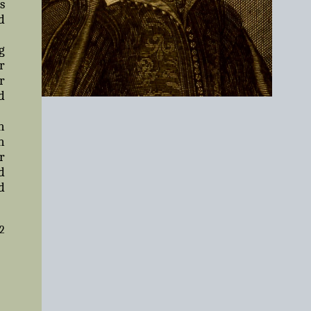
s
d
g
r
r
d
n
n
r
d
d
2