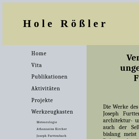
Hole Rößler
Home
Ve
Vita
unge
F
Publikationen
Aktivitäten
Projekte
Die Werke des
Werkzeugkasten
Joseph Furtt
architektur- u
Meteorologie
auch der Sel
Athanasius Kircher
bislang meist
Joseph Furttenbach