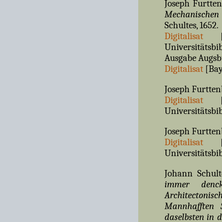
Joseph Furtte
Mechanischen 
Schultes, 1652.
Digitalisat
[Sä
Universitätsbi
Ausgabe Augsbu
Digitalisat
[Bay
Joseph Furtten
Digitalisat
[Sä
Universitätsbi
Joseph Furtten
Digitalisat
[Sä
Universitätsbi
Johann Schul
immer denck
Architectonis
Mannhafften 
daselbsten in 