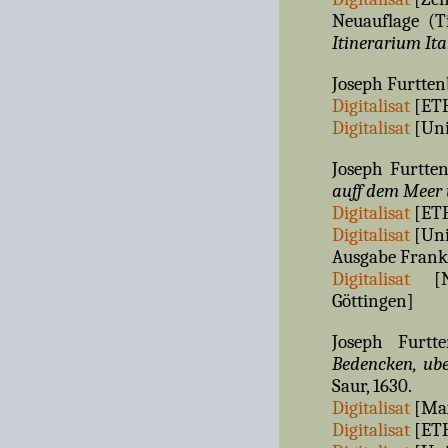
Neuauflage (Ti
Itinerarium Ita
Joseph Furtte
Digitalisat
[ETH
Digitalisat
[Uni
Joseph Furtte
auff dem Meer
Digitalisat
[ETH
Digitalisat
[Uni
Ausgabe Frankfu
Digitalisat
[Nie
Göttingen]
Joseph Furtt
Bedencken, ub
Saur, 1630.
Digitalisat
[Max
Digitalisat
[ETH