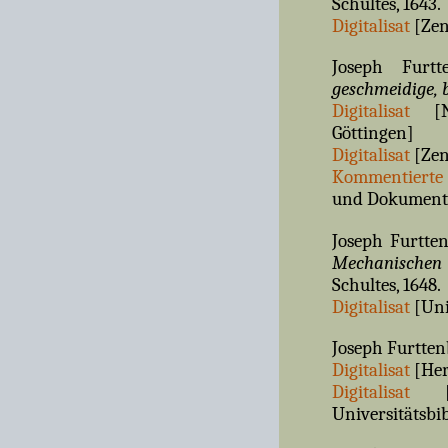
Schultes, 1643.
Digitalisat
[Zen
Joseph Furt
geschmeidige, 
Digitalisat
[Nie
Göttingen]
Digitalisat
[Zen
Kommentierte 
und Dokumente 
Joseph Furtte
Mechanischen 
Schultes, 1648.
Digitalisat
[Uni
Joseph Furtten
Digitalisat
[Her
Digitalisat
[Sä
Universitätsbi