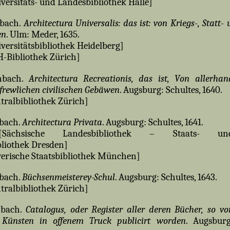
versitäts- und Landesbibliothek Halle]
nbach.
Architectura Universalis: das ist: von Kriegs-, Statt- u
en
. Ulm: Meder, 1635.
versitätsbibliothek Heidelberg]
-Bibliothek Zürich]
enbach.
Architectura Recreationis, das ist, Von allerhan
rfrewlichen civilischen Gebäwen
. Augsburg: Schultes, 1640.
tralbibliothek Zürich]
nbach.
Architectura Privata
. Augsburg: Schultes, 1641.
chsische Landesbibliothek – Staats- un
bliothek Dresden]
erische Staatsbibliothek München]
nbach.
Büchsenmeisterey-Schul
. Augsburg: Schultes, 1643.
tralbibliothek Zürich]
nbach.
Catalogus, oder Register aller deren Bücher, so vo
Künsten in offenem Truck publicirt worden
. Augsburg