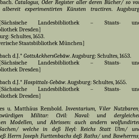
nbach.
Catalogus, Oder Register aller deren Bücher/ so vo
albereit experimentirten Künsten tractiren
. Augsburg
chsische Landesbibliothek – Staats- un
bliothek Dresden]
rg: Schultes, 1653.
erische Staatsbibliothek München]
bach d.J.*
GottsAckhersGebäw
. Augsburg: Schultes, 1653.
chsische Landesbibliothek – Staats- un
bliothek Dresden]
bach d.J.*
Hospittals-Gebäw
. Augsburg: Schultes, 1655.
chsische Landesbibliothek – Staats- un
bliothek Dresden]
tes u. Matthäus Rembold.
Inventarium, Viler Nutzbaren
würdigen Militar: Civil: Naval: und dergleiche
chen Modellen, und Abrissen: auch andern wolfundirte
Sachen/ welche in deß Heyl: Reichs Statt Ulm/ un
deß Herrn Joseph Furttenbachs deß Raths/ und Bawherrns