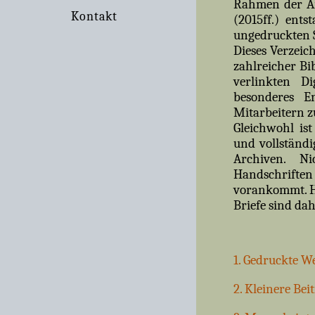
Rahmen der Ar
Kontakt
(2015ff.) ent
ungedruckten S
Dieses Verzeic
zahlreicher Bi
verlinkten Di
besonderes E
Mitarbeitern z
Gleichwohl ist
und vollständi
Archiven. Ni
Handschriften
vorankommt. H
Briefe sind da
1. Gedruckte W
2. Kleinere Bei