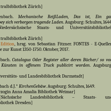
tralbibliothek Zürich]
tenbach.
Mechanische ReißLaden, Das ist, Ein ga
bey sich verborgen tragende Laden
. Augsburg: Schultes, 1644
dersächsische Staats- und Universitätsbibliothe
tralbibliothek Zürich]
Edition
, hrsg. von Sebastian Fitzner. FONTES - E-Quelle
zur Kunst 1350-1750. Oktober, 2017.
nbach.
Catalogus Oder Register aller deren Bücher/ so vo
Künsten in offenem Truck publicirt worden
. Augsburg
versitäts- und Landesbibliothek Darmstadt]
bach d.J.*
KirchenGebäw
. Augsburg: Schultes, 1649.
zogin Anna Amalia Bibliothek Weimar]
chsische Landesbibliothek – Staats- un
bliothek Dresden]