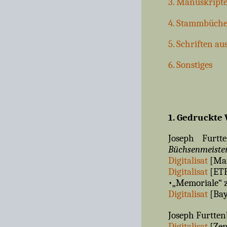
3. Manuskript
4. Stammbüche
5. Schriften a
6. Sonstiges
1. Gedruckte
Joseph Furtt
Büchsenmeiste
Digitalisat
[Max
Digitalisat
[ETH
•„Memoriale“ z
Digitalisat
[Bay
Joseph Furtte
Digitalisat
[Zen